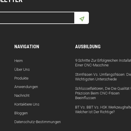
NAVIGATION
AUSBILDUNG
9 Schritte Zur Erfolgreichen Installa
Heim
Einer CNC-Maschine
Über Uns
Stirnfräsen Vs. Umfangsfräsen: Di
Produkte
Wichtigsten Unterschiede
Anwendungen
Schlüsselfaktoren, Die Die Qualitä
Präzision Beim CNC-Fräsen
Nachricht
Beeinflussen
Kontaktiere Uns
BT Vs. BBT Vs. HSK Werkzeughalte
Welcher Ist Der Richtige?
Bloggen
Datenschutz-Bestimmungen