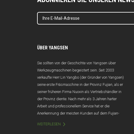
ÜBER YANGSEN
Sie sollten von der Geschichte von Yangsen über
Werkzeugmaschinen begeistert sein. Seit 2003
verkaufte Herr Lin Yangbo (der Gründer von Yangsen)
seine erste Fräsmaschine in der Provinz Fujian, als er
seiner früheren Firma Nuoxin als Vertriebshändler in
der Provinz diente. Nach mehr als 3 Jahren harter
Arbeit und professionellem Service hat er die
Anerkennung der meisten Kunden auf dem Fujian-
Markt gewonnen, und der Jahresumsatz übersteigt
WEITERLESEN
100 Millionen Yuan. Leider wurde Nuoxin aufgrund