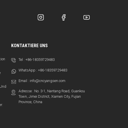
KONTAKTIERE UNS
tion
Tel :
+86-18359729483
WhatsApp :
+86-18359729483
e
Email :
info@cncyangsen.com
t Und
Adresse : No. 3-1, Nantang Road, Guankou
Town, Jimei District, Xiamen City, Fujian
Province, China
r: