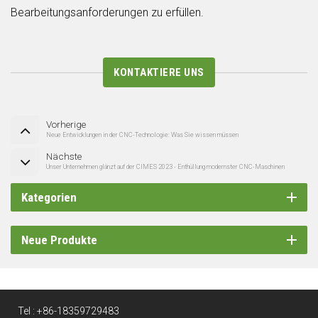
Bearbeitungsanforderungen zu erfüllen.
KONTAKTIERE UNS
Vorherige
Neue Entwicklungen in der CNC-Technologie: Was Sie wissen müssen
Nächste
Unser Unternehmen glänzt auf der CIMES 2023 - Enthüllung modernster CNC-Maschinen
Kategorien
Neue Produkte
Tel :
+86-18359729483