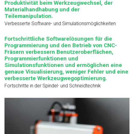
Produktivität beim Werkzeugwechsel, der
Materialhandhabung und der
Teilemanipulation.
Verbesserte Software- und Simulationsmöglichkeiten
Fortschrittliche Softwarelösungen für die
Programmierung und den Betrieb von CNC-
Fräsern verbessern Benutzeroberflächen,
Programmierfunktionen und
Simulationsfunktionen und ermöglichen eine
genaue Visualisierung, weniger Fehler und eine
verbesserte Werkzeugwegoptimierung.
Fortschritte in der Spindel- und Schneidtechnik