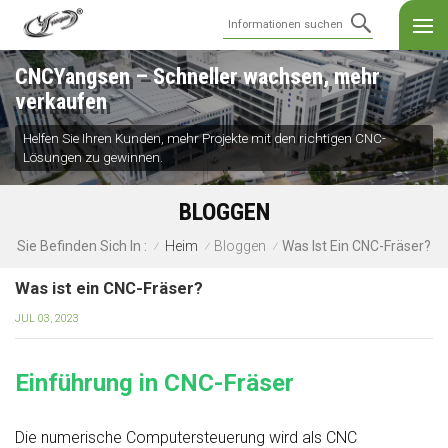
CNCYangsen – Schneller wachsen, mehr
verkaufen
Helfen Sie Ihren Kunden, mehr Projekte mit den richtigen CNC-
Lösungen zu gewinnen.
BLOGGEN
Heim
Bloggen
Was Ist Ein CNC-Fräser?
Sie Befinden Sich In :
/
/
/
Was ist ein CNC-Fräser?
JUL 03, 2023
Einführung in CNC-Fräser
Die numerische Computersteuerung wird als CNC