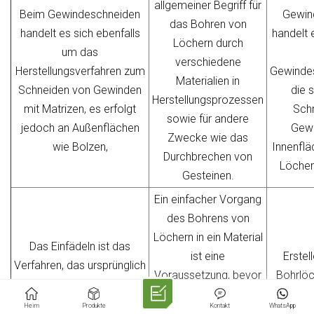
allgemeiner Begriff für
Beim Gewindeschneiden
Gewin
das Bohren von
handelt es sich ebenfalls
handelt 
Löchern durch
um das
verschiedene
Herstellungsverfahren zum
Gewindes
Materialien in
Schneiden von Gewinden
die 
Herstellungsprozessen
mit Matrizen, es erfolgt
Sch
sowie für andere
jedoch an Außenflächen
Gewi
Zwecke wie das
wie Bolzen,
Innenflä
Durchbrechen von
Löcher 
Gesteinen.
Ein einfacher Vorgang
des Bohrens von
Löchern in ein Material
Das Einfädeln ist das
ist eine
Erstel
Verfahren, das ursprünglich
Voraussetzung, bevor
Bohrlö
erfunden wurde, um
mit dem
für
Wasser zu den
Heim
Produkte
Kontakt
WhatsApp
Gewindeschneiden
Schraub