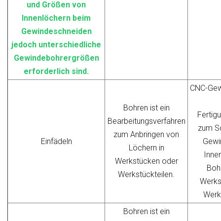
und Größen von
Innenlöchern beim
Gewindeschneiden
jedoch unterschiedliche
Gewindebohrergrößen
erforderlich sind.
CNC-Gew
Bohren ist ein
Fertig
Bearbeitungsverfahren
zum S
zum Anbringen von
Einfädeln
Gewi
Löchern in
Inne
Werkstücken oder
Bohr
Werkstückteilen.
Werks
Werks
Bohren ist ein