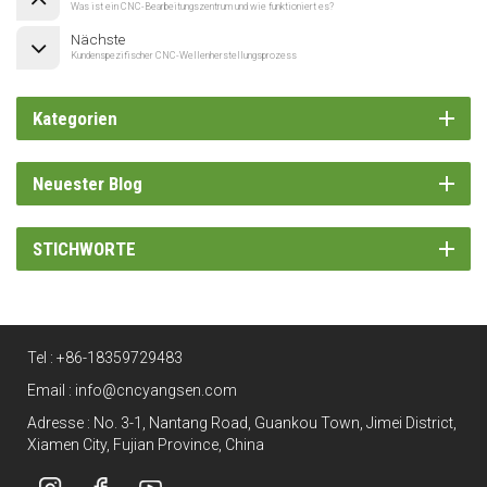
Was ist ein CNC-Bearbeitungszentrum und wie funktioniert es?
Nächste
Kundenspezifischer CNC-Wellenherstellungsprozess
Kategorien
Neuester Blog
STICHWORTE
Tel :
+86-18359729483
Email :
info@cncyangsen.com
Adresse : No. 3-1, Nantang Road, Guankou Town, Jimei District,
Xiamen City, Fujian Province, China