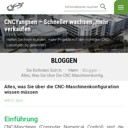
CNCYangsen – Schneller wachsen, mehr
verkaufen
Helfen Sie Ihren Kunden, mehr Projekte mit den richtigen CNC-
Lösungen zu gewinnen.
BLOGGEN
Heim
Bloggen
Sie Befinden Sich In :
/
/
/
Alles, Was Sie Über Die CNC-Maschinenkonfiguration Wissen Müssen
Alles, was Sie über die CNC-Maschinenkonfiguration
wissen müssen
APR 07, 2024
Einführung
CNC-Maschinen (Computer Numerical Control) sind die