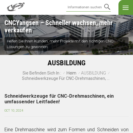
CNCYangsen – Schneller wachsen, mehr
verkaufen
Helfen Sie Ihren Kunden, mehr Projekte mit den richtigen CNC-
Lösungen zu gewinnen.
AUSBILDUNG
Heim
AUSBILDUNG
Sie Befinden Sich In :
/
/
/
Schneidwerkzeuge Für CNC-Drehmaschinen, Ein Umfassender Leitfaden!
Schneidwerkzeuge für CNC-Drehmaschinen, ein
umfassender Leitfaden!
OCT 10, 2024
Eine Drehmaschine wird zum Formen und Schneiden von