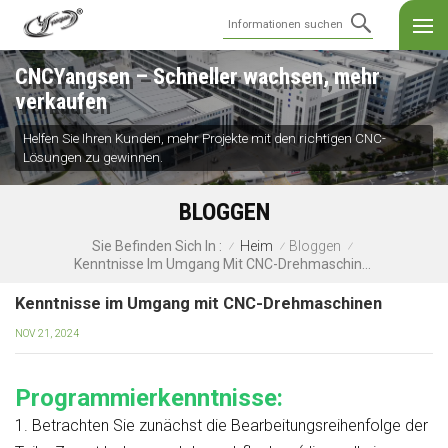
CNCYangsen – Schneller wachsen, mehr
verkaufen
Helfen Sie Ihren Kunden, mehr Projekte mit den richtigen CNC-
Lösungen zu gewinnen.
BLOGGEN
Heim
Bloggen
Sie Befinden Sich In :
/
/
/
Kenntnisse Im Umgang Mit CNC-Drehmaschinen
Kenntnisse im Umgang mit CNC-Drehmaschinen
NOV 21, 2024
Programmierkenntnisse:
1. Betrachten Sie zunächst die Bearbeitungsreihenfolge der