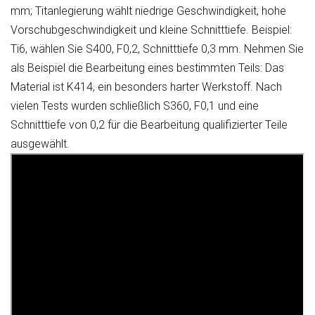
mm; Titanlegierung wählt niedrige Geschwindigkeit, hohe
Vorschubgeschwindigkeit und kleine Schnitttiefe. Beispiel:
Ti6, wählen Sie S400, F0,2, Schnitttiefe 0,3 mm. Nehmen Sie
als Beispiel die Bearbeitung eines bestimmten Teils: Das
Material ist K414, ein besonders harter Werkstoff. Nach
vielen Tests wurden schließlich S360, F0,1 und eine
Schnitttiefe von 0,2 für die Bearbeitung qualifizierter Teile
ausgewählt.