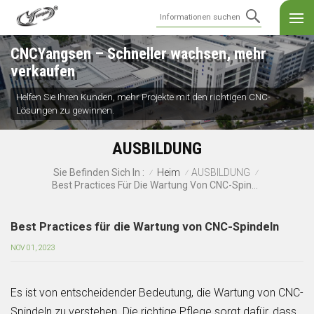
CNCYangsen – Schneller wachsen, mehr
verkaufen
Helfen Sie Ihren Kunden, mehr Projekte mit den richtigen CNC-
Lösungen zu gewinnen.
AUSBILDUNG
Heim
AUSBILDUNG
Sie Befinden Sich In :
/
/
/
Best Practices Für Die Wartung Von CNC-Spindeln
Best Practices für die Wartung von CNC-Spindeln
NOV 01, 2023
Es ist von entscheidender Bedeutung, die Wartung von CNC-
Spindeln zu verstehen. Die richtige Pflege sorgt dafür, dass