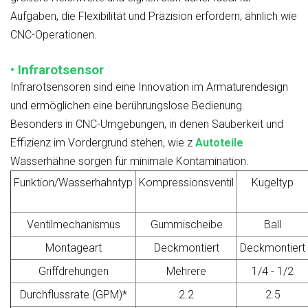
Aufgaben, die Flexibilität und Präzision erfordern, ähnlich wie
CNC-Operationen.
• Infrarotsensor
Infrarotsensoren sind eine Innovation im Armaturendesign
und ermöglichen eine berührungslose Bedienung.
Besonders in CNC-Umgebungen, in denen Sauberkeit und
Effizienz im Vordergrund stehen, wie z
Autoteile
Wasserhähne sorgen für minimale Kontamination.
Funktion/Wasserhahntyp
Kompressionsventil
Kugeltyp
Ventilmechanismus
Gummischeibe
Ball
Montageart
Deckmontiert
Deckmontiert
Griffdrehungen
Mehrere
1/4 - 1/2
Durchflussrate (GPM)*
2.2
2.5