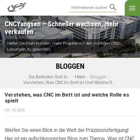
CNCYangsen – Schneller wachsen, mehr
verkaufen
Helfen Sie Ihren Kunden, mehr Projekte mit den richtigen CNC-
Lösungen zu gewinnen.
BLOGGEN
Heim
Bloggen
Sie Befinden Sich In :
/
/
/
Verstehen, Was CNC Im Bett Ist Und Welche Rolle Es Spielt
Verstehen, was CNC im Bett ist und welche Rolle es
spielt
JUL 19, 2023
Werfen Sie einen Blick in die Welt der Präzisionsfertigung!
Hier ist ein aufschlussreicher Blog zum Thema „Was ist CNC