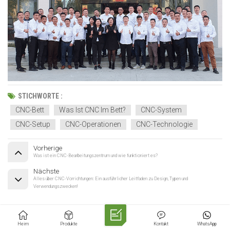
STICHWORTE :
CNC-Bett
Was Ist CNC Im Bett?
CNC-System
CNC-Setup
CNC-Operationen
CNC-Technologie
Vorherige
Was ist ein CNC-Bearbeitungszentrum und wie funktioniert es?
Nächste
Alles über CNC-Vorrichtungen: Ein ausführlicher Leitfaden zu Design, Typen und
Verwendungszwecken!
Kategorien
Heim
Produkte
Kontakt
WhatsApp