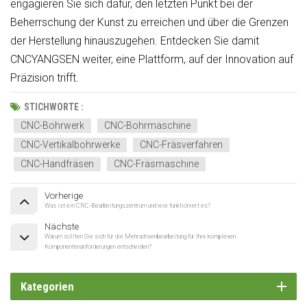
engagieren Sie sich dafür, den letzten Punkt bei der
Beherrschung der Kunst zu erreichen und über die Grenzen
der Herstellung hinauszugehen. Entdecken Sie damit
CNCYANGSEN weiter, eine Plattform, auf der Innovation auf
Präzision trifft.
STICHWORTE :
CNC-Bohrwerk
CNC-Bohrmaschine
CNC-Vertikalbohrwerke
CNC-Fräsverfahren
CNC-Handfräsen
CNC-Fräsmaschine
Vorherige
Was ist ein CNC-Bearbeitungszentrum und wie funktioniert es?
Nächste
Warum sollten Sie sich für die Mehrachsenbearbeitung für Ihre komplexen
Komponentenanforderungen entscheiden?
Kategorien