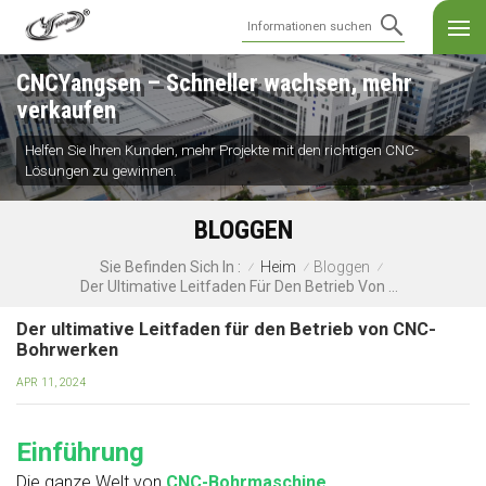
CNCYangsen – Schneller wachsen, mehr
verkaufen
Helfen Sie Ihren Kunden, mehr Projekte mit den richtigen CNC-
Lösungen zu gewinnen.
BLOGGEN
Heim
Bloggen
Sie Befinden Sich In :
/
/
/
Der Ultimative Leitfaden Für Den Betrieb Von CNC-Bohrwerken
Der ultimative Leitfaden für den Betrieb von CNC-
Bohrwerken
APR 11, 2024
Einführung
Die ganze Welt von
CNC-Bohrmaschine