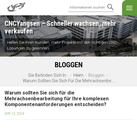
CNCYangsen – Schneller wachsen, mehr
verkaufen
Helfen Sie Ihren Kunden, mehr Projekte mit den richtigen CNC-
Lösungen zu gewinnen.
BLOGGEN
Heim
Bloggen
Sie Befinden Sich In :
/
/
/
Warum Sollten Sie Sich Für Die Mehrachsenbearbeitung Für Ihre Komplexen Komponentenanforderungen Entscheiden?
Warum sollten Sie sich für die
Mehrachsenbearbeitung für Ihre komplexen
Komponentenanforderungen entscheiden?
APR 12, 2024