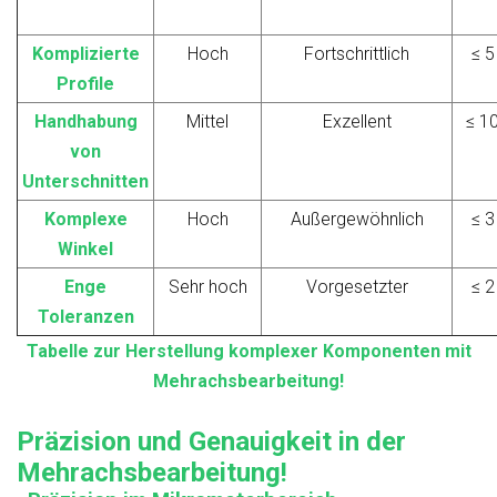
Komplizierte
Hoch
Fortschrittlich
≤ 5
Profile
Handhabung
Mittel
Exzellent
≤ 1
von
Unterschnitten
Komplexe
Hoch
Außergewöhnlich
≤ 3
Winkel
Enge
Sehr hoch
Vorgesetzter
≤ 2
Toleranzen
Tabelle zur Herstellung komplexer Komponenten mit
Mehrachsbearbeitung!
Präzision und Genauigkeit in der
Mehrachsbearbeitung!