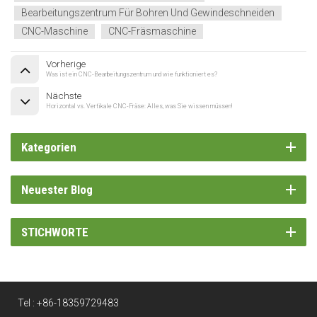
Bearbeitungszentrum Für Bohren Und Gewindeschneiden
CNC-Maschine
CNC-Fräsmaschine
Vorherige
Was ist ein CNC-Bearbeitungszentrum und wie funktioniert es?
Nächste
Horizontal vs. Vertikale CNC-Fräse: Alles, was Sie wissen müssen!
Kategorien
Neuester Blog
STICHWORTE
Tel :
+86-18359729483