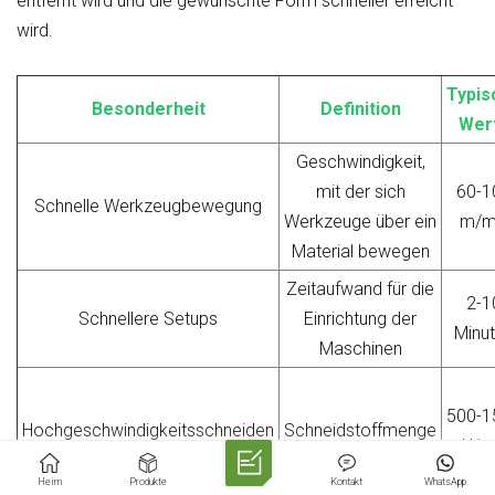
entfernt wird und die gewünschte Form schneller erreicht
wird.
Typis
Besonderheit
Definition
Wer
Geschwindigkeit,
mit der sich
60-1
Schnelle Werkzeugbewegung
Werkzeuge über ein
m/m
Material bewegen
Zeitaufwand für die
2-1
Schnellere Setups
Einrichtung der
Minu
Maschinen
500-1
Hochgeschwindigkeitsschneiden
Schneidstoffmenge
U/m
Heim
Produkte
Kontakt
WhatsApp