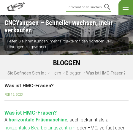
CNCYangsen – Schneller wachsen, mehr
verkaufen
Helfen Sie Ihren Kunden, mehr Projekte mit den richtigen CNC-
Lösungen zu gewinnen.
BLOGGEN
Heim
Bloggen
Was Ist HMC-Fräsen?
Sie Befinden Sich In :
/
/
/
Was ist HMC-Fräsen?
FEB 15, 2023
Was ist HMC-Fräsen?
A
horizontale Fräsmaschine
, auch bekannt als a
horizontales Bearbeitungszentrum
oder HMC, verfügt über