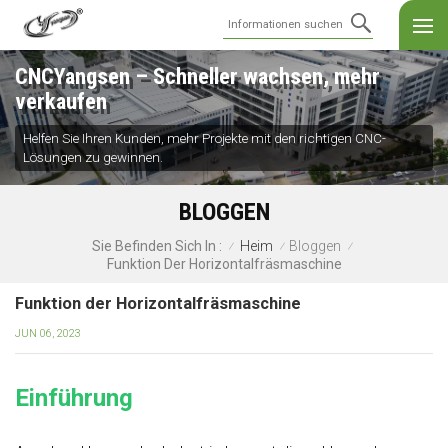
CNCYangsen – Schneller wachsen, mehr
verkaufen
Helfen Sie Ihren Kunden, mehr Projekte mit den richtigen CNC-
Lösungen zu gewinnen.
BLOGGEN
Heim
Bloggen
Sie Befinden Sich In :
/
/
/
Funktion Der Horizontalfräsmaschine
Funktion der Horizontalfräsmaschine
JUN 06, 2023
Einführung