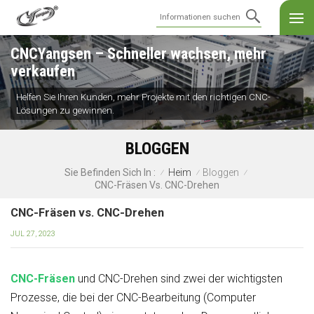
CNCYangsen – Schneller wachsen, mehr
verkaufen
Helfen Sie Ihren Kunden, mehr Projekte mit den richtigen CNC-
Lösungen zu gewinnen.
BLOGGEN
Heim
Bloggen
Sie Befinden Sich In :
/
/
/
CNC-Fräsen Vs. CNC-Drehen
CNC-Fräsen vs. CNC-Drehen
JUL 27, 2023
CNC-Fräsen
und CNC-Drehen sind zwei der wichtigsten
Prozesse, die bei der CNC-Bearbeitung (Computer