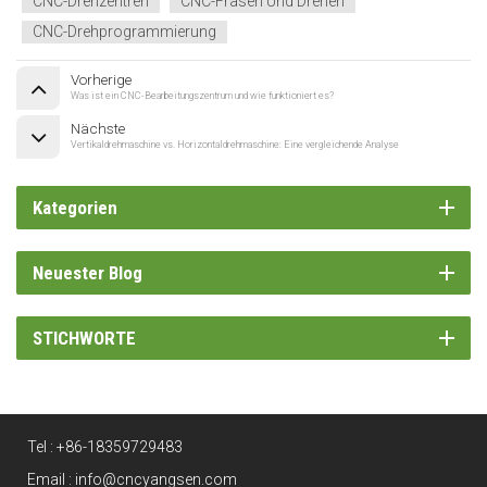
CNC-Drehzentren
CNC-Fräsen Und Drehen
CNC-Drehprogrammierung
Vorherige
Was ist ein CNC-Bearbeitungszentrum und wie funktioniert es?
Nächste
Vertikaldrehmaschine vs. Horizontaldrehmaschine: Eine vergleichende Analyse
Kategorien
Neuester Blog
STICHWORTE
Tel :
+86-18359729483
Email :
info@cncyangsen.com