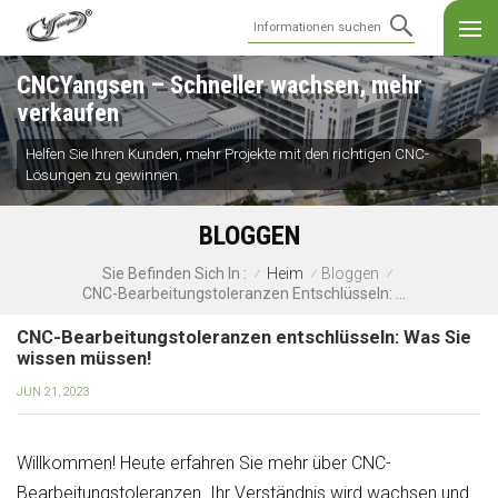
CNCYangsen – Schneller wachsen, mehr
verkaufen
Helfen Sie Ihren Kunden, mehr Projekte mit den richtigen CNC-
Lösungen zu gewinnen.
BLOGGEN
Heim
Bloggen
Sie Befinden Sich In :
/
/
/
CNC-Bearbeitungstoleranzen Entschlüsseln: Was Sie Wissen Müssen!
CNC-Bearbeitungstoleranzen entschlüsseln: Was Sie
wissen müssen!
JUN 21, 2023
Willkommen! Heute erfahren Sie mehr über CNC-
Bearbeitungstoleranzen. Ihr Verständnis wird wachsen und