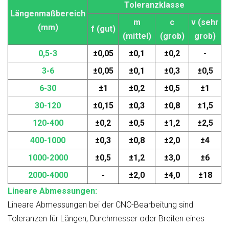
Toleranzklasse
Längenmaßbereich
m
c
v (sehr
(mm)
f (gut)
(mittel)
(grob)
grob)
0,5-3
±0,05
±0,1
±0,2
-
3-6
±0,05
±0,1
±0,3
±0,5
6-30
±1
±0,2
±0,5
±1
30-120
±0,15
±0,3
±0,8
±1,5
120-400
±0,2
±0,5
±1,2
±2,5
400-1000
±0,3
±0,8
±2,0
±4
1000-2000
±0,5
±1,2
±3,0
±6
2000-4000
-
±2,0
±4,0
±18
Lineare Abmessungen:
Lineare Abmessungen bei der CNC-Bearbeitung sind
Toleranzen für Längen, Durchmesser oder Breiten eines